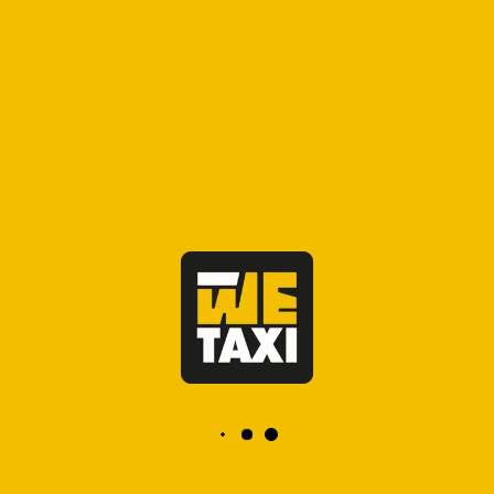
l’aéroport international d’Agadir.
Que vous soyez en voyage d’affaires
ou en vacances sur la côte
atlantique, profiter du taxi Agadir
app garantit un transfert
confortable vers votre destination.
Avec un réseau de chauffeurs
expérimentés et professionnels,
cette app est spécialement conçue
pour répondre aux besoins
spécifiques des voyageurs entrants
cherchant un service fiable, à toute
heure.